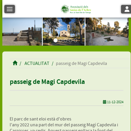
Tog
Toggle navigation
ACTUALITAT
passeig de Magi Capdevila
passeig de Magi Capdevila
11-12-2024
El parc de sant eloi està d'obres
l'any 2022 una part del mur del passeig Magí Capdevila i
Carnisser, va cedir. Aquest passeig enllaça la font del