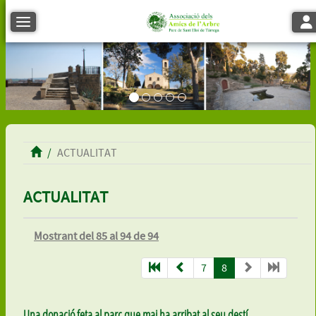
Tog
Toggle navigation
ACTUALITAT
ACTUALITAT
Mostrant del 85 al 94 de 94
7
8
Una donació feta al parc que mai ha arribat al seu destí