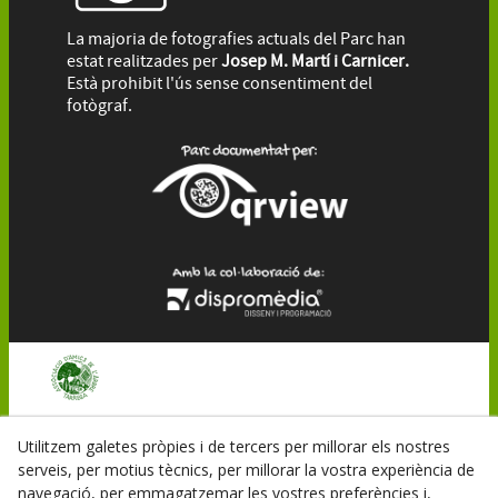
La majoria de fotografies actuals del Parc han
estat realitzades per
Josep M. Martí i Carnicer.
Està prohibit l'ús sense consentiment del
fotògraf.
© 08/2026 Associació dels Amics de l'Arbre - Tots els
Utilitzem galetes pròpies i de tercers per millorar els nostres
drets reservats.
serveis, per motius tècnics, per millorar la vostra experiència de
POLÍTICA DE PRIVACITAT
navegació, per emmagatzemar les vostres preferències i,