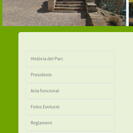
Història del Parc
Presidents
Acta funcional
Fotos Evolució
Reglament