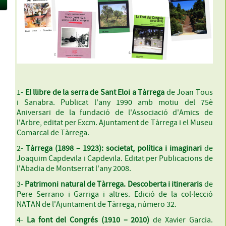
1-
El llibre de la serra de Sant Eloi a Tàrrega
de Joan Tous
i Sanabra. Publicat l'any 1990 amb motiu del 75è
Aniversari de la fundació de l'Associació d'Amics de
l'Arbre, editat per Excm. Ajuntament de Tàrrega i el Museu
Comarcal de Tàrrega.
2-
Tàrrega (1898 – 1923): societat, política i imaginari
de
Joaquim Capdevila i Capdevila. Editat per Publicacions de
l'Abadia de Montserrat l'any 2008.
3-
Patrimoni natural de Tàrrega. Descoberta i itineraris
de
Pere Serrano i Garriga i altres. Edició de la col·lecció
NATAN de l'Ajuntament de Tàrrega, número 32.
4-
La font del Congrés (1910 – 2010)
de Xavier Garcia.