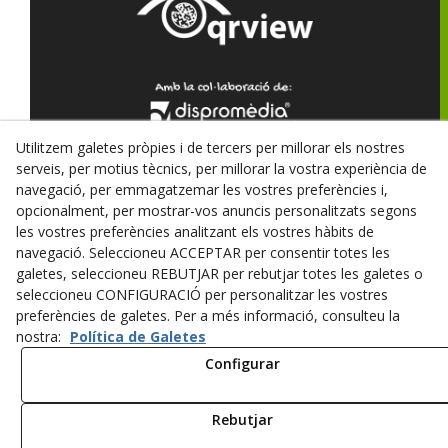
Utilitzem galetes pròpies i de tercers per millorar els nostres
serveis, per motius tècnics, per millorar la vostra experiència de
navegació, per emmagatzemar les vostres preferències i,
opcionalment, per mostrar-vos anuncis personalitzats segons
© 08/2026 Associació dels Amics de l'Arbre - Tots els
les vostres preferències analitzant els vostres hàbits de
drets reservats.
navegació. Seleccioneu ACCEPTAR per consentir totes les
galetes, seleccioneu REBUTJAR per rebutjar totes les galetes o
POLÍTICA DE PRIVACITAT
seleccioneu CONFIGURACIÓ per personalitzar les vostres
preferències de galetes. Per a més informació, consulteu la
POLÍTICA DE COOKIES
nostra:
Política de Galetes
AUTORIA FOTOS
Configurar
Rebutjar