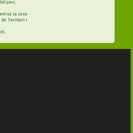
del parc.
ant-se la seva
de Territori i
ubó.