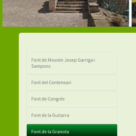
Font de Mossèn Josep Garriga i
Sampons
Font del Centeneari
Font de Congrés
Font de la Guitarra
Font de la Granota