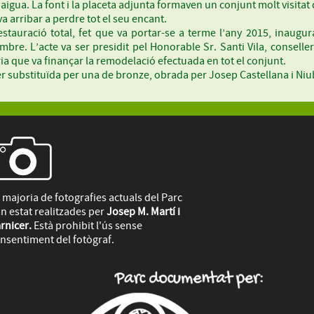
’aigua. La font i la placeta adjunta formaven un conjunt molt visitat 
a arribar a perdre tot el seu encant.
stauració total, fet que va portar-se a terme l’any 2015, inaugur
mbre. L’acte va ser presidit pel Honorable Sr. Santi Vila, conseller 
ria que va finançar la remodelació efectuada en tot el conjunt.
ser substituïda per una de bronze, obrada per Josep Castellana i Ni
 majoria de fotografies actuals del Parc
n estat realitzades per
Josep M. Martí i
rnicer.
Està prohibit l'ús sense
nsentiment del fotògraf.