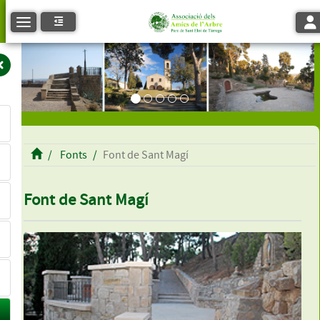
Tog
Toggle navigation
Fonts
Font de Sant Magí
Font de Sant Magí