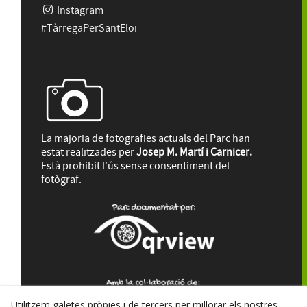
Instagram
#TàrregaPerSantEloi
La majoria de fotografies actuals del Parc han
estat realitzades per
Josep M. Martí i Carnicer.
Està prohibit l'ús sense consentiment del
fotògraf.
Utilitzem galetes pròpies i de tercers per millorar els nostres