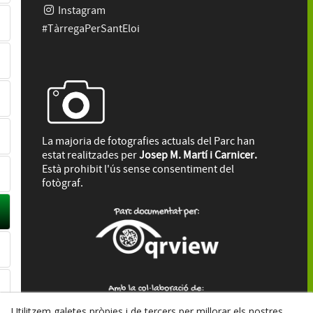
Instagram
#TàrregaPerSantEloi
La majoria de fotografies actuals del Parc han
estat realitzades per
Josep M. Martí i Carnicer.
Està prohibit l'ús sense consentiment del
fotògraf.
Utilitzem galetes pròpies i de tercers per millorar els nostres